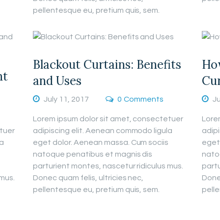
pellentesque eu, pretium quis, sem.
Blackout Curtains: Benefits
How
ht
and Uses
Cur
July 11, 2017
0
Comments
Ju
Lorem ipsum dolor sit amet, consectetuer
Lore
tuer
adipiscing elit. Aenean commodo ligula
adip
la
eget dolor. Aenean massa. Cum sociis
eget
natoque penatibus et magnis dis
nato
parturient montes, nascetur ridiculus mus.
partu
 mus.
Donec quam felis, ultricies nec,
Donec
pellentesque eu, pretium quis, sem.
pelle