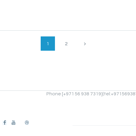
PAGE
1
>
PAGE
2
Phone [+971 56 938 7319](tel:+97156938