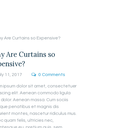
 Are Curtains so
pensive?
ly 11, 2017
0
Comments
m ipsum dolor sit amet, consectetuer
iscing elit. Aenean commodo ligula
 dolor. Aenean massa. Cum sociis
que penatibus et magnis dis
rient montes, nascetur ridiculus mus.
 quam felis, ultricies nec,
ntesque eu, pretium quis, sem.