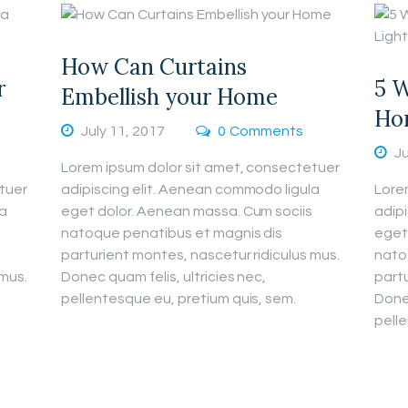
How Can Curtains
r
5 W
Embellish your Home
Hom
July 11, 2017
0
Comments
Ju
Lorem ipsum dolor sit amet, consectetuer
tuer
adipiscing elit. Aenean commodo ligula
Lore
la
eget dolor. Aenean massa. Cum sociis
adip
natoque penatibus et magnis dis
eget
parturient montes, nascetur ridiculus mus.
nato
 mus.
Donec quam felis, ultricies nec,
partu
pellentesque eu, pretium quis, sem.
Donec
pelle