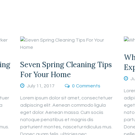
Why
ing
Seven Spring Cleaning Tips
Ex
For Your Home
Ju
July 11, 2017
0
Comments
Lore
tuer
Lorem ipsum dolor sit amet, consectetuer
adip
la
adipiscing elit. Aenean commodo ligula
eget
eget dolor. Aenean massa. Cum sociis
nato
natoque penatibus et magnis dis
partu
 mus.
parturient montes, nascetur ridiculus mus.
Donec
Donec quam felis, ultricies nec,
pelle