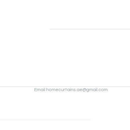
Posts
pagination
Email homecurtains.ae@gmail.com